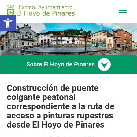
Mostra
Abrir barra de herramientas
/
Ocultar
navega
Sobre El Hoyo de Pinares
Construcción de puente
colgante peatonal
correspondiente a la ruta de
acceso a pinturas rupestres
desde El Hoyo de Pinares