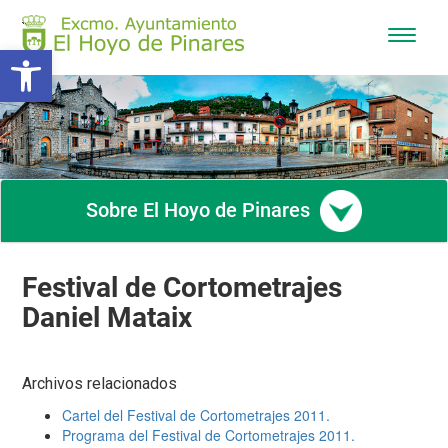
Mostra
Abrir barra de herramientas
/
Ocultar
navega
Sobre El Hoyo de Pinares
Festival de Cortometrajes
Daniel Mataix
Archivos relacionados
Cartel del Festival de Cortometrajes 2011.
Programa del Festival de Cortometrajes 2011.