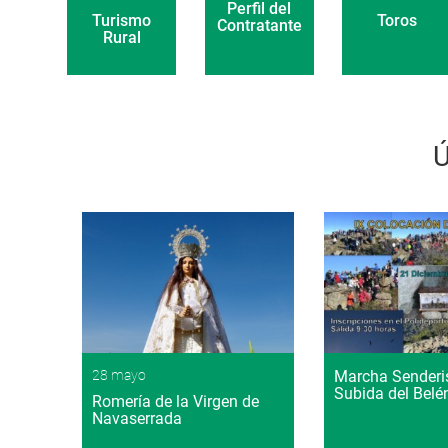
Perfil del
Toros
Turismo
Contratante
Rural
Ú
28 mayo
Marcha Sender
Subida del Belé
Romería de la Virgen de
Navaserrada