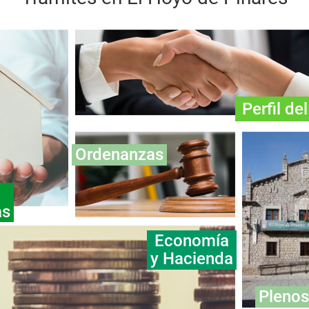
Perfil de
Ordenanzas
as
Economía
y Hacienda
Plenos