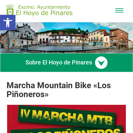
Mostra
Abrir barra de herramientas
/
Ocultar
navega
Sobre El Hoyo de Pinares
Marcha Mountain Bike «Los
Piñoneros»