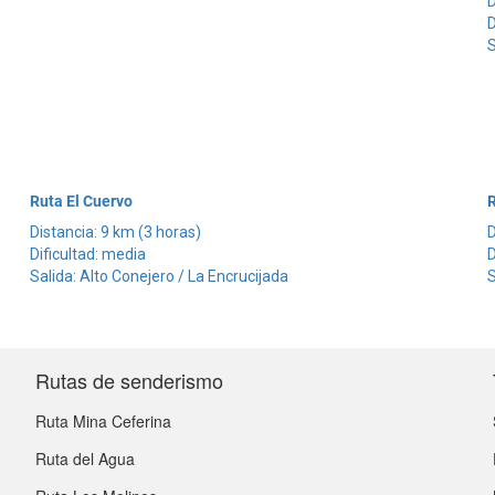
D
D
S
Ruta El Cuervo
R
Distancia: 9 km (3 horas)
D
Dificultad: media
D
Salida: Alto Conejero / La Encrucijada
S
Rutas de senderismo
Ruta Mina Ceferina
Ruta del Agua