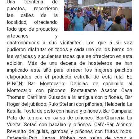
Una treintena de
puestos, recorrieron
las calles de la
localidad, ofreciendo
todo tipo de productos
artesanos y
gastronómicos a sus visitantes. Los que a su vez
pudieron disfrutar en todos y cada uno de los bares de
las variadas y suculentas tapas que se ofrecieron en esta
edición. Más de una decena de hosteleros se han
implicado este año para ofrecer los mejores pinchos
elaborados con el producto estrella de esta ruta, EL
PIÑON: Bar Montecarlo: Delicias de cochinillo al
Montecarlo con piñones. Restaurante Asador Casa
Thomas: Carrillera Guisada a la antigua con piñones, Bar
Hogar del jubilado: Rulo Stefani con piñones, Heladería La
Kasilla: Tosta de pisto con huevo y piñones, Bar Campana:
Pata de ternera en salsa de piñones. Bar-Churrería La
Vuelta: Setas con bacalao y piñones. Café-Bar Alonso:
Revuelto de gulas, gambas y piñones con frutos rojos.
Cafetería-Pub Jurgas: Kibbeh con salsa de yogur y