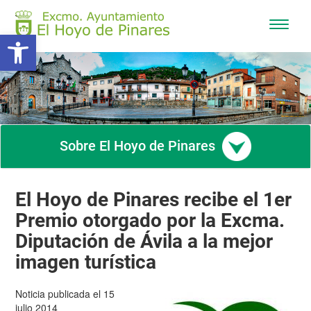
Mostra
Abrir barra de herramientas
/
Ocultar
navega
Sobre El Hoyo de Pinares
El Hoyo de Pinares recibe el 1er
Premio otorgado por la Excma.
Diputación de Ávila a la mejor
imagen turística
Noticia publicada el 15
julio 2014