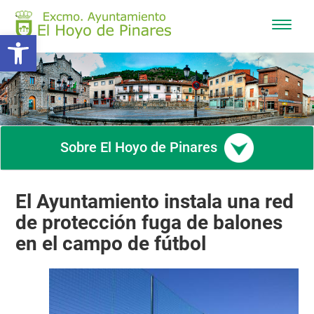
Mostra
Abrir barra de herramientas
/
Ocultar
navega
Sobre El Hoyo de Pinares
El Ayuntamiento instala una red
de protección fuga de balones
en el campo de fútbol