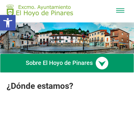
Mostra
Abrir barra de herramientas
/
Ocultar
navega
Sobre El Hoyo de Pinares
¿Dónde estamos?