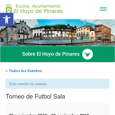
Mostra
Abrir barra de herramientas
/
Ocultar
navega
Sobre El Hoyo de Pinares
« Todos los Eventos
Este evento ha pasado.
Torneo de Futbol Sala